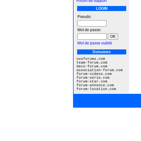
Forum de support
LOGIN
Pseudo:
Mot de passe:
Mot de passe oublié
Domaines
vosforums.com
team-forum.com
deco-forum.com
association-forum.com
forum-videos.com
forum-serie.com
forum-star.com
forum-annonce.com
forum-location.com