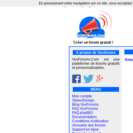
En poursuivant votre navigation sur ce site, vous acceptez 
Error : Can't create a new thread (errno 35); if you are not out of a
Créer un forum gratuit !
A propos de Vosforums
VosForums.Com est une
Annu
plateforme de forums gratuits
et personnalisables.
MENU
Mon compte
Styles/Design
Blog VosForums
FAQ VosForums
FAQ phpBB3
Documentation
Conditions d'utilisation
Annuaire des forums
Support en ligne