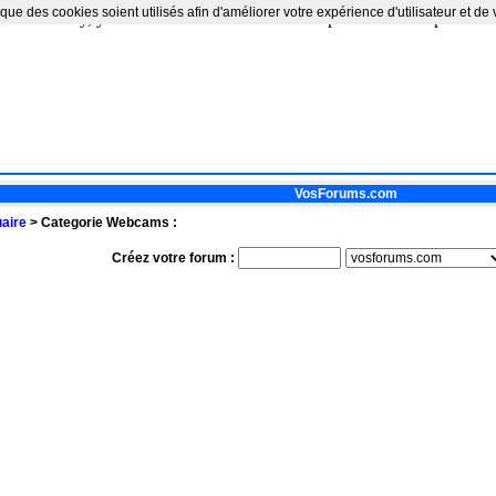
que des cookies soient utilisés afin d'améliorer votre expérience d'utilisateur et de
vailable memory, you can consult the manual for a possible OS-dependent
VosForums.com
aire
> Categorie Webcams :
Créez votre forum :