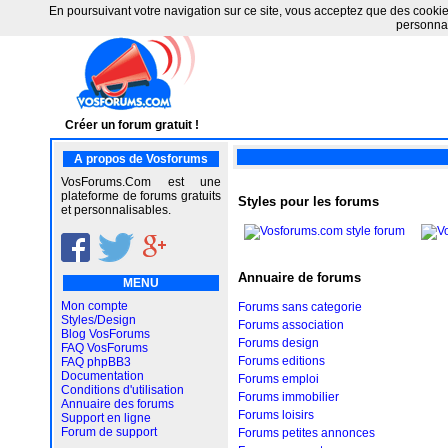
En poursuivant votre navigation sur ce site, vous acceptez que des cookies 
personnal
Créer un forum gratuit !
A propos de Vosforums
VosForums.Com est une
plateforme de forums gratuits
Styles pour les forums
et personnalisables.
Annuaire de forums
MENU
Mon compte
Forums sans categorie
Styles/Design
Forums association
Blog VosForums
Forums design
FAQ VosForums
Forums editions
FAQ phpBB3
Documentation
Forums emploi
Conditions d'utilisation
Forums immobilier
Annuaire des forums
Forums loisirs
Support en ligne
Forum de support
Forums petites annonces