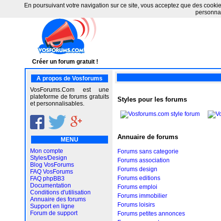
En poursuivant votre navigation sur ce site, vous acceptez que des cookies 
personnal
Créer un forum gratuit !
A propos de Vosforums
VosForums.Com est une
plateforme de forums gratuits
Styles pour les forums
et personnalisables.
Annuaire de forums
MENU
Mon compte
Forums sans categorie
Styles/Design
Forums association
Blog VosForums
Forums design
FAQ VosForums
Forums editions
FAQ phpBB3
Documentation
Forums emploi
Conditions d'utilisation
Forums immobilier
Annuaire des forums
Forums loisirs
Support en ligne
Forum de support
Forums petites annonces