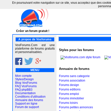
En poursuivant votre navigation sur ce site, vous acceptez que des cookies 
personnal
Créer un forum gratuit !
A propos de Vosforums
VosForums.Com est une
plateforme de forums gratuits
Styles pour les forums
et personnalisables.
Annuaire de forums
MENU
Mon compte
Forums sans categorie
Styles/Design
Forums association
Blog VosForums
Forums design
FAQ VosForums
Forums editions
FAQ phpBB3
Documentation
Forums emploi
Conditions d'utilisation
Forums immobilier
Annuaire des forums
Forums loisirs
Support en ligne
Forum de support
Forums petites annonces